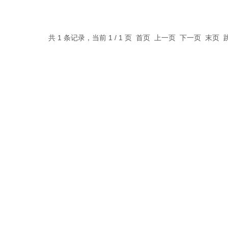
共 1 条记录，当前 1 / 1 页 首页 上一页 下一页 末页