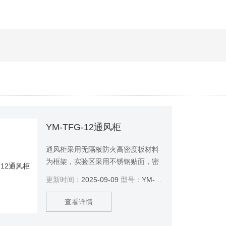
YM-TFG-12通风柜
通风柜采用无隔板防火高密度板材料
为框架，实验区采用不锈钢贴面，密
封性好、美观大方、牢固耐用，采用
更新时间：
2025-09-09
型号：
YM-TFG-12
LED控制面板控制， 实验区采用不锈
钢，为操作者提供便利。
查看详情