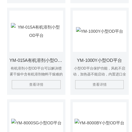
据实验需求选择合适的设备型号和
于对热敏感性物的干燥如生物制
配置，并严格按照操作规程进行操
品、生物农药、酶制剂等。因为所
作，以确保实验结果的准确性和可
喷出的物料只是在喷成雾状时才受
靠性。同时，应注意设备的维护和
到高温且是瞬间受热，故这些活性
保养，定期检查各部件的运行状
材料在干燥后仍维持其活性成份不
况，确保设备长期稳定运行。
变。
YM-015A有机溶剂小型OD平台
YM-1000Y小型OD平台
有机溶剂小型OD平台可以解决喷
小型OD平台保护功能，风机不启
雾干燥中含有机溶剂物料干燥难的
动，加热器不能启动，内置进口全
问题，一般有机溶剂会呈易燃易爆
无油空压机，噪音小于50db，配
查看详情
查看详情
的特性，防爆型闭式实验室OD平
备进风口过滤器，以确保样品纯
台使物料能在封闭的干燥系统中循
净。干燥后的产品，颗粒度均匀，
环，可避免有机溶剂气体与外界氧
95%以上的干粉在同一颗粒度。
空气的接触，确保了安全生产。