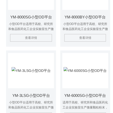
YM-8000SG小型OD平台
YM-8000BY小型OD平台
小型OD平台适用于高校、研究所
小型OD平台适用于高校、研究所
和食品医药化工企业实验室生产微
和食品医药化工企业实验室生产微
量颗粒粉末，对所有溶液如乳浊
量颗粒粉末，对所有溶液如乳浊
查看详情
查看详情
液、悬浮液具有广泛适用性, 适用
液、悬浮液具有广泛适用性, 适用
于对热敏感性物的干燥如生物制
于对热敏感性物的干燥如生物制
品、生物农药、酶制剂等。
品、生物农药、酶制剂等。因为所
喷出的物料只是在喷成雾状时才受
到高温且是瞬间受热，故这些活性
材料在干燥后仍维持其活性成份不
变。
YM-3LSG小型OD平台
YM-6000SG小型OD平台
小型OD平台适用于高校、研究所
适用于高校、研究所和食品医药化
和食品医药化工企业实验室生产微
工企业实验室生产微量颗粒粉末，
量颗粒粉末，对所有溶液如乳浊
对所有溶液如乳浊液、悬浮液具有