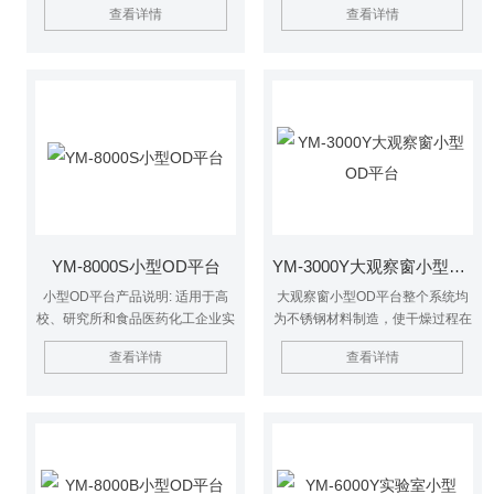
查看详情
查看详情
液、悬浮液具有广泛适用性, 适用
广泛适用性, 适用于对热敏感性物
于对热敏感性物的干燥如生物制
的干燥如生物制品、生物农药、酶
品、生物农药、酶制剂等。
制剂等。因为所喷出的物料只是在
喷成雾状时才受到高温且是瞬间受
热，故这些活性材料在干燥后仍维
持其活性成份不变。
YM-8000S小型OD平台
YM-3000Y大观察窗小型OD平台
小型OD平台产品说明: 适用于高
大观察窗小型OD平台整个系统均
校、研究所和食品医药化工企业实
为不锈钢材料制造，使干燥过程在
验室生产微量颗粒粉末，对所有溶
无污染的环境下进行，内置进口全
查看详情
查看详情
液如乳浊液、悬浮液具有广泛适用
无油空压机，喷粉的颗径呈正态分
性, 适用于对热敏感性物的干燥如
布，流动性非常好，噪音非常低，
生物制品、生物农药、酶制剂等。
小于60db。
因为所喷出的物料只是在喷成雾状
时才受到高温且是瞬间受热，故这
些活性材料在干燥后仍维持其活性