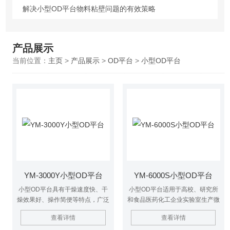
解决小型OD平台物料粘壁问题的有效策略
产品展示
当前位置：
主页
>
产品展示
>
OD平台
>
小型OD平台
YM-3000Y小型OD平台
YM-6000S小型OD平台
小型OD平台具有干燥速度快、干
小型OD平台适用于高校、研究所
燥效果好、操作简便等特点，广泛
和食品医药化工企业实验室生产微
应用于科学研究、药物开发、食品
量颗粒粉末，对所有溶液如乳浊
查看详情
查看详情
加工等领域。用户在使用时，应根
液、悬浮液具有广泛适用性, 适用