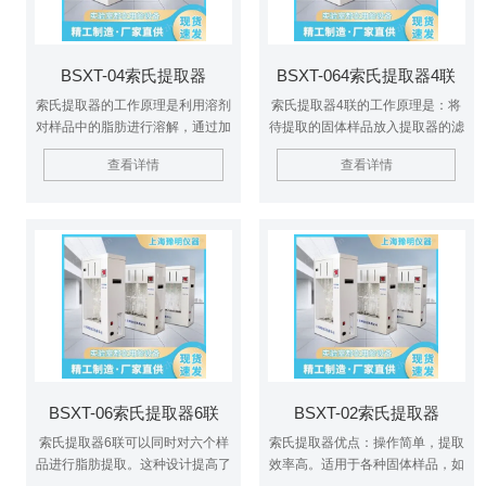
BSXT-04索氏提取器
BSXT-064索氏提取器4联
索氏提取器的工作原理是利用溶剂
索氏提取器4联的工作原理是：将
对样品中的脂肪进行溶解，通过加
待提取的固体样品放入提取器的滤
热使溶剂沸腾，从而将脂肪提取出
纸套中，然后加入适量的溶剂。通
查看详情
查看详情
来。提取过程中，溶剂在提取瓶中
过加热使溶剂沸腾，产生的蒸汽上
沸腾，产生的蒸汽通过冷凝器冷凝
升到冷凝器中冷凝，形成回流液，
后回到提取瓶中，形成回流。这种
回流液又流回到提取器中。这样，
回流使得溶剂与样品充分接触，从
溶剂在提取器中不断循环，使固体
而提高提取效率。
样品中的目标成分逐渐溶解到溶剂
中。同时，虹吸作用使溶剂在四个
提取器之间均匀分配，保证每个提
取器的实验条件一致。
BSXT-06索氏提取器6联
BSXT-02索氏提取器
索氏提取器6联可以同时对六个样
索氏提取器优点：操作简单，提取
品进行脂肪提取。这种设计提高了
效率高。适用于各种固体样品，如