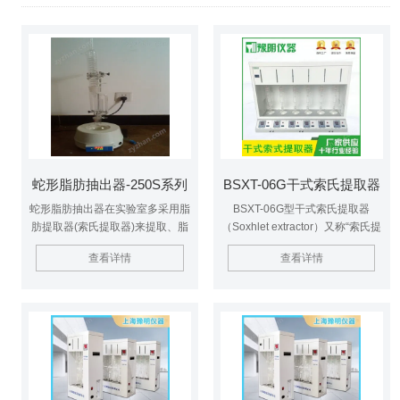
蛇形脂肪抽出器-250S系列
BSXT-06G干式索氏提取器
蛇形脂肪抽出器在实验室多采用脂
BSXT-06G型干式索氏提取器
肪提取器(索氏提取器)来提取、脂
（Soxhlet extractor）又称“索氏提
肪提取器(如图所示) 就是利用溶剂
取仪、脂肪抽取器或脂肪抽出
查看详情
查看详情
回流及虹吸原理，使固体物质连续
器”、脂肪测定仪、主要由加热抽
不断地被纯溶剂萃取，既节约溶利
提，溶剂回收和冷却三大部分组
萃取效率又高。萃取前先将固体物
成。操作时可以根据试剂沸点和环
质研碎，以增加固液接触的面积。
境温度不同而调节加热温度，可独
立控制每个样品温度。