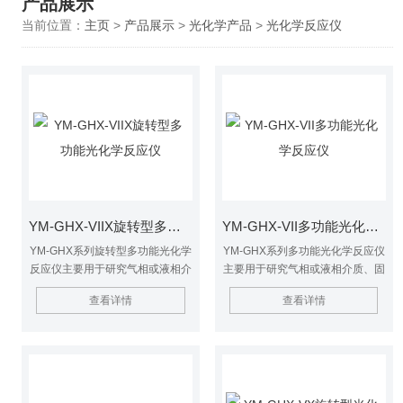
产品展示
当前位置：
主页
>
产品展示
>
光化学产品
>
光化学反应仪
YM-GHX-VIIX旋转型多功能光化学反应仪
YM-GHX-VII多功能光化学反应仪
YM-GHX系列旋转型多功能光化学
YM-GHX系列多功能光化学反应仪
反应仪主要用于研究气相或液相介
主要用于研究气相或液相介质、固
质、固定或流动体系、紫外光或模
定或流动体系、紫外光或模拟可见
查看详情
查看详情
拟可见光照、$n以及反应容器是
光照、以及反应容器是否负载
否负载TiO2光催化剂等条件下的
TiO2光催化剂等条件下的光化学
光化学反应。具有提供分析反应产
反应。具有提供分析反应产物和自
物和自由基的样品，$n测定反应
由基的样品，测定反应动力学常
动力学常数，测定量子产率等功
数，测定量子产率等功能，广泛应
能，广泛应用化学合成、环境保护
用化学合成、环境保护以及生命科