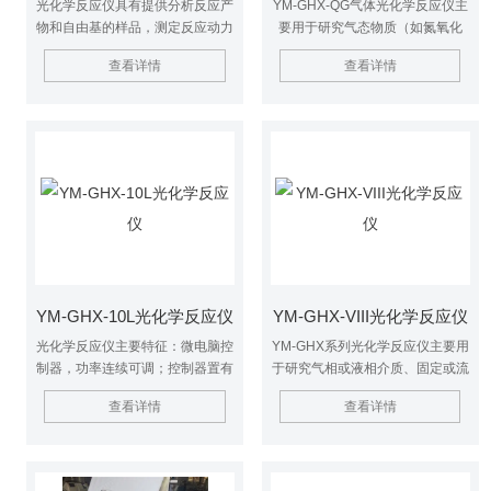
光化学反应仪具有提供分析反应产
YM-GHX-QG气体光化学反应仪主
物和自由基的样品，测定反应动力
要用于研究气态物质（如氮氧化
学常数，测定量子产率等功能，广
物、硫氧化物、烃类和其它有机物
查看详情
查看详情
泛应用化学合成、环境保护以及生
等）和固相表面的光化学变化，也
命科学等研究领域。
可用于研究气体小颗粒固体的光化
学变化。
YM-GHX-10L光化学反应仪
YM-GHX-VIII光化学反应仪
光化学反应仪主要特征：微电脑控
YM-GHX系列光化学反应仪主要用
制器，功率连续可调；控制器置有
于研究气相或液相介质、固定或流
电流表和电压表，便于观察电流和
动体系、紫外光或模拟可见光照、
查看详情
查看详情
电压变化；机箱内置有温度保护传
以及反应容器是否负载TiO2光催
感器，箱内温度过高启动断电保
化剂等条件下的光化学反应。具有
护；有微电脑定时器，可分步定
提供分析反应产物和自由基的样
时；内照式光源，受光充分。
品，测定反应动力学常数，测定量