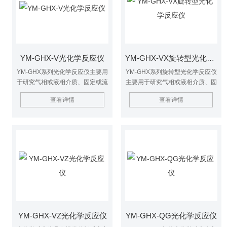
以及生命科学等研究领域
学等研究领域
YM-GHX-V光化学反应仪
YM-GHX-VX旋转型光化学反应仪
YM-GHX系列光化学反应仪主要用
YM-GHX系列旋转型光化学反应仪
于研究气相或液相介质、固定或流
主要用于研究气相或液相介质、固
动体系、紫外光或模拟可见光照、
定或流动体系、紫外光或模拟可见
查看详情
查看详情
以及反应容器是否负载TiO2光催
光照、以及反应容器是否负载
化剂等条件下的光化学反应。具有
TiO2光催化剂等条件下的光化学
提供分析反应产物和自由基的样品
反应。具有提供分析反应产物和自
由基的样品，测定反应动力学常
数，测定量子产率等功能，广泛应
用化学合成、环境保护以及生命科
学等研究领域。
YM-GHX-VZ光化学反应仪
YM-GHX-QG光化学反应仪