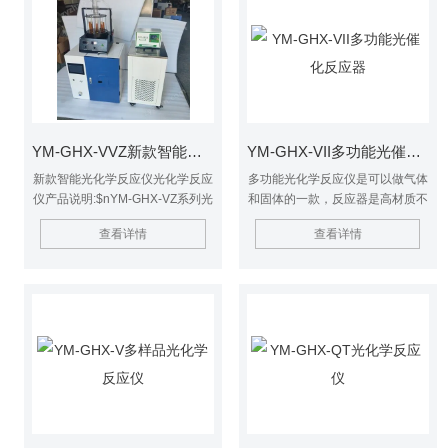
子产率等功能，广泛应用化学合
成、环境保护以及生命科学等研究
领域。
YM-GHX-VVZ新款智能光化学反应仪
YM-GHX-VII多功能光催化反应器
新款智能光化学反应仪光化学反应
多功能光化学反应仪是可以做气体
仪产品说明:$nYM-GHX-VZ系列光
和固体的一款，反应器是高材质不
化学反应仪是在上海交通大学，华
锈钢，耐腐蚀性强，里面能通多种
查看详情
查看详情
东理工大学多名教授的技术支撑下
气体，反应器上方装有石英玻璃，
研发成功，主要用于研究气相或液
透光性强，光源是在反应器上方垂
相介质、固定或流动体系、紫外光
直照射。多功能光催化反应器
或模拟可见光照、以及反应容器是
否负载TiO2光催化剂等条件下的
光化学反应。具有提供分析反应产
物和自由基的样品，测定反应动力
学常数，测定量子产率等功能，广
泛应用化学合成、环境保护以及生
命科学等研究领域。