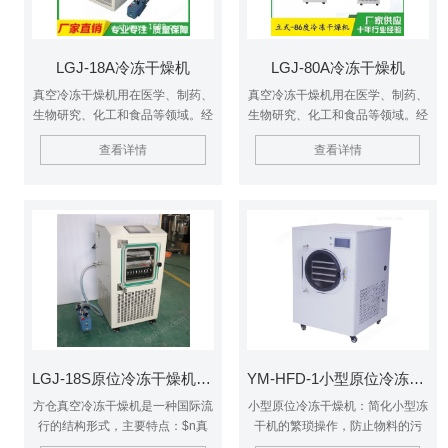
LGJ-18A冷冻干燥机
LGJ-80A冷冻干燥机
真空冷冻干燥机用在医学、制药、
真空冷冻干燥机用在医学、制药、
生物研究、化工和食品等领域。经
生物研究、化工和食品等领域。经
冷冻干燥处理的物品易于长期保
冷冻干燥处理的物品易于长期保
查看详情
查看详情
存，加水后能恢复到冻干前状态并
存，$n加水后能恢复到冻干前状
保持原有生化特性。真空干燥机适
态并保持原有生化特性。真空干燥
用于实验室使用或少量生产，可满
机适用于实验室使用或少量生产，
足大多数实验室常规冻干的要求。
可满足大多数实验室常规冻干的要
求。
LGJ-18S原位冷冻干燥机(新款)
YM-HFD-1小型原位冷冻干燥机
方仓真空冷冻干燥机是一种国际流
小型原位冷冻干燥机：简化小型冻
行的结构形式，主要特点：$n真
干机的繁琐操作，防止物料的污
空冷冻干燥机广泛用于医学、制
染，控制物料水分升华。该系列机