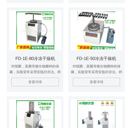
素、疫苗、血液制品、酶激素及其
素、疫苗、血液制品、酶激素及其
他生物组织，冻干技术非常适用
他生物组织，冻干技术非常适用。
FD-1E-80冷冻干燥机
FD-1E-50冷冻干燥机
对细菌，真菌等微生物菌种的保
对细菌，真菌等微生物菌种的保
藏，实验室常采用安瓿封存法。样
藏，实验室常采用安瓿封存法。样
品冷冻干燥后封装在小安瓿内。
品冷冻干燥后封装在小安瓿内。
查看详情
查看详情
$n它具有保藏期长、变异小，便
$n它具有保藏期长、变异小，便
于大量保藏及适用范围较广等优
于大量保藏及适用范围较广等优
点。FD-1E-80为T形多歧管冷冻干
点。FD-1E为T形多歧管冷冻干燥
燥机,适用于安瓿瓶。
机,适用于安瓿瓶。