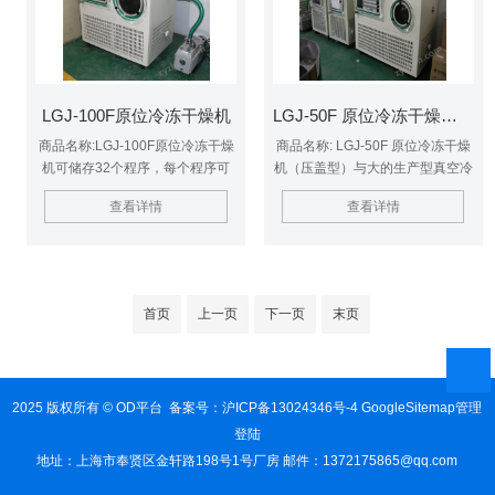
LGJ-100F原位冷冻干燥机
LGJ-50F 原位冷冻干燥机（压盖型）
商品名称:LGJ-100F原位冷冻干燥
商品名称: LGJ-50F 原位冷冻干燥
机可储存32个程序，每个程序可
机（压盖型）与大的生产型真空冷
设36段，冷冻干燥机在运行过程
冻干燥机性能*相同，其主要特
查看详情
查看详情
中可以修改程序参数，并记录后的
点： 预冻干燥在原位进行，减少
干燥曲线
干燥过程的繁琐操作，实现了冻干
过程的自动化
首页
上一页
下一页
末页
2025 版权所有 © OD平台 备案号：
沪ICP备13024346号-4
GoogleSitemap
管理
登陆
地址：上海市奉贤区金轩路198号1号厂房 邮件：1372175865@qq.com