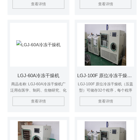
查看详情
查看详情
药、生物研究、化工和食品等领
型具备加热和控温可编程功能，可
域。经冷冻干燥处理的物品易于长
查看冻干曲线，方便用户观察物料
期保存，加水后能恢复到冻干前状
的冻干过程。
态并保持原有生化特性。$nLGJ-
18S电加热系列冷冻干燥机，能够
加快干燥效率节省能源，可提供多
种冻干方案设定，通过方案的设定
加热以温度、时间的变化形成曲
线，适用于科研实验或小批量加工
生产的选择。
LGJ-60A冷冻干燥机
LGJ-100F 原位冷冻干燥机（压盖型）
商品名称: LGJ-60A冷冻干燥机广
LGJ-100F 原位冷冻干燥机（压盖
泛用在医学、制药、生物研究、化
型）可储存32个程序，每个程序
工和食品等领域。经冷冻干燥处理
可设36段，冷冻干燥机在运行过
查看详情
查看详情
的物品易于长期保存，加水后能恢
程中可以修改程序参数，并记录后
复到冻干前状态并保持原有生化特
的干燥曲线燥，便于清洗。
性。