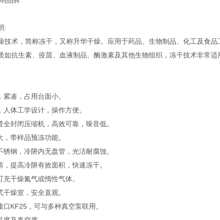
豫明品牌
明:
燥技术，简称冻干，又称升华干燥。应用于药品、生物制品、化工及食品
质如抗生素、疫苗、血液制品、酶激素及其他生物组织，冻干技术非常适
计，紧凑，占用台面小。
观，人体工学设计，操作方便。
科普全封闭压缩机，高效可靠，噪音低。
口大，带样品预冻功能。
全不锈钢，冷阱内无盘管，光洁耐腐蚀。
流筒，提高冷阱有效面积，快速冻干。
，可充干燥氮气或惰性气体。
罩式干燥室，安全直观。
接口KF25，可与多种真空泵联用。