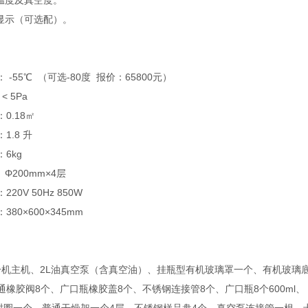
示温度及真空度。
度显示（可选配）。
 -55℃ （可选-80度 报价：65800元）
< 5Pa
0.18㎡
1.8 升
6kg
 Φ200mm×4层
20V 50Hz 850W
80×600×345mm
冻干机主机、2L油真空泵（含真空油）、挂瓶型有机玻璃罩一个、有机玻璃
8个、广口瓶橡胶盖8个、不锈钢连接管8个、广口瓶8个600ml、（可