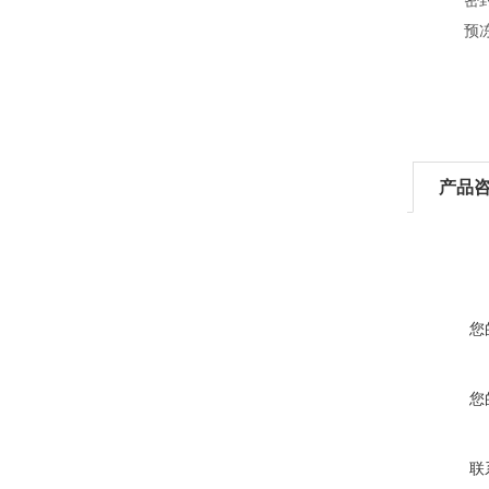
密封圈一个
预冻架一
产品
您
您
联