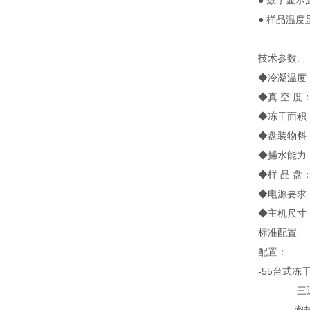
● 数字显
● 样品温
技术参数:
◆冷凝温度：
◆真 空 度：
◆冻干面积：
◆盘装物料：
◆捕水能力：
◆样 品 盘：
◆电源要求：2
◆主机尺寸：3
标准配置
配置：
-55台式
三通橡胶阀