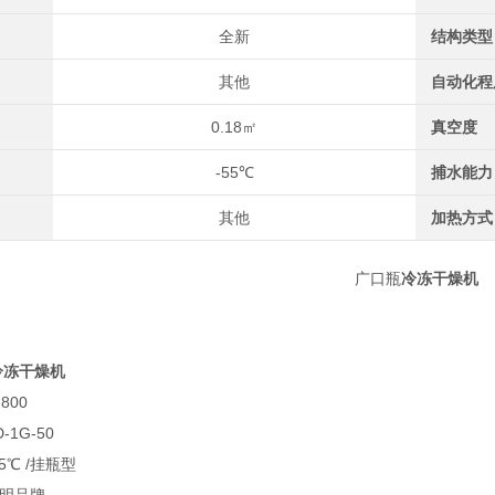
全新
结构类型
其他
自动化程
0.18㎡
真空度
-55℃
捕水能力
其他
加热方式
广口瓶
冷冻干燥机
冷冻干燥机
800
-1G-50
5℃ /挂瓶型